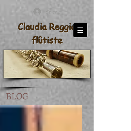
Se connecter
Claudia Reggio
flûtiste
BLOG